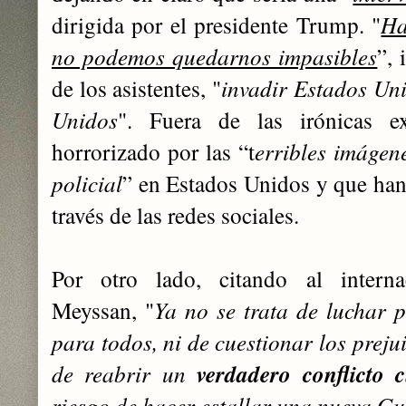
dirigida por el presidente Trump. "
Ha
no podemos quedarnos impasibles
”, 
de los asistentes, "
invadir Estados Uni
Unidos
". Fuera de las irónicas ex
horrorizado por las “t
erribles imágen
policial
” en Estados Unidos y que han
través de las redes sociales.
Por otro lado, citando al internac
Meyssan, "
Ya no se trata de luchar 
para todos, ni de ‎cuestionar los preju
de reabrir un
verdadero conflicto ‎c
riesgo de hacer estallar una nueva Gu