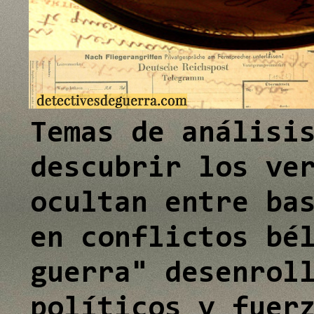
e
e
I
I
n
n
Temas de análisi
descubrir los ve
ocultan entre ba
en conflictos bé
guerra" desenrol
políticos y fuer