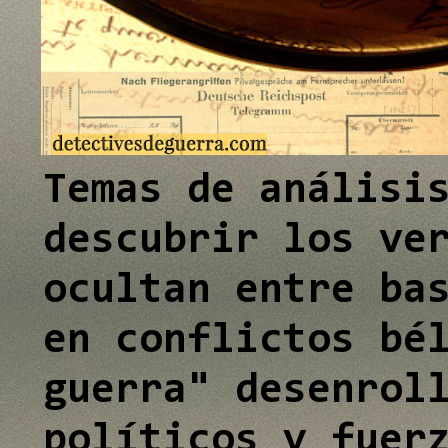
e
I
n
Temas de análisi
descubrir los ve
ocultan entre ba
en conflictos bé
guerra" desenrol
políticos y fuer