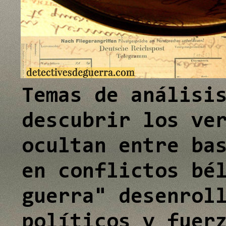
e
e
e
I
I
I
n
n
n
Temas de análisi
descubrir los ve
ocultan entre ba
en conflictos bé
guerra" desenrol
políticos y fuer