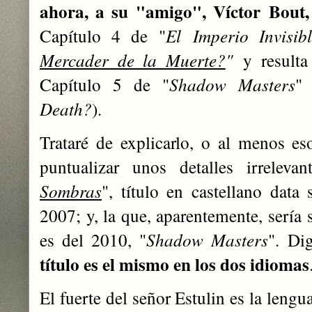
ahora, a su "amigo", Víctor Bout,
Capítulo 4 de "
El
Imperio Invisib
Mercader de la Muerte?
"
y resulta
Capítulo 5 de "
Shadow Masters
" 
Death?
).
Trataré de explicarlo, o al menos es
puntualizar unos detalles irrelevan
Sombras
", título en castellano data
2007; y, la que, aparentemente, sería 
es del 2010, "
Shadow Masters
". Di
título es el mismo en los dos idiomas
El fuerte del señor Estulin es la lengu