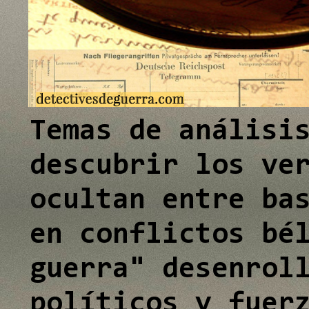
e
I
n
Temas de análisi
descubrir los ve
ocultan entre ba
en conflictos bé
guerra" desenrol
políticos y fuer