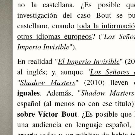
no la castellana. ¿Es posible q
investigación del caso Bout se pu
castellano, cuando
toda la informació
otros idiomas europeos
? (
"
Los Seño
Imperio Invisible
"
).
En realidad "
El Imperio Invisible
" (2
al inglés; y, aunque "
Los Señores 
"
Shadow Masters
" (2010) lleven
iguales
. Además,
"
Shadow Masters
español (al menos no con ese título
sobre
Víctor
Bout
. ¿Es posible que 
una audiencia en lenguaje español,
creerlo todo; y, un público de habla i