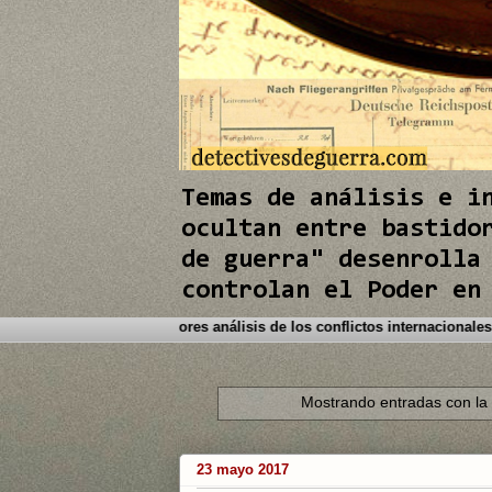
e
I
n
Temas de análisis e i
ocultan entre bastido
de guerra" desenrolla
controlan el Poder en
o a este Blog. Detectives de Guerra le brinda los mejores análisis de lo
Mostrando entradas con la
23 mayo 2017