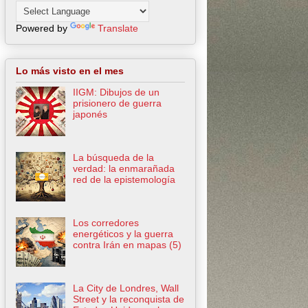
Powered by
Translate
Lo más visto en el mes
IIGM: Dibujos de un
prisionero de guerra
japonés
La búsqueda de la
verdad: la enmarañada
red de la epistemología
Los corredores
energéticos y la guerra
contra Irán en mapas (5)
La City de Londres, Wall
Street y la reconquista de