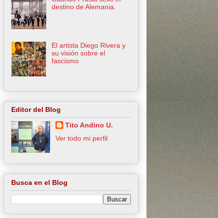
destino de Alemania.
El artista Diego Rivera y
su visión sobre el
fascismo
Editor del Blog
Tito Andino U.
Ver todo mi perfil
Busca en el Blog