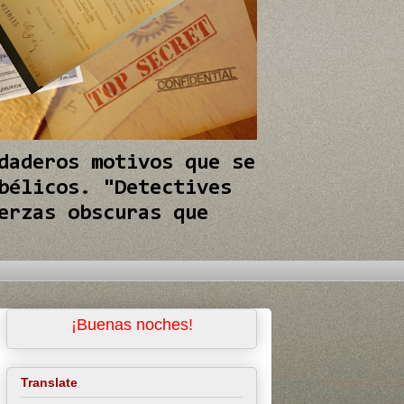
daderos motivos que se
bélicos. "Detectives
erzas obscuras que
¡Buenas noches!
Translate