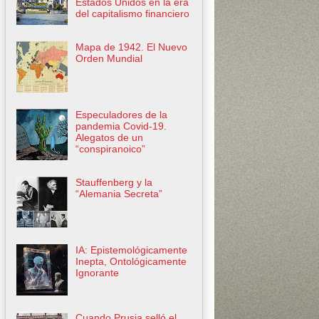
Estados Unidos en la era
del capitalismo financiero
Mapa de 1942. El Nuevo
Orden Mundial
Especuladores de la
pandemia Covid-19.
Alegatos de un
“conspiranoico”
Stauffenberg y la
“Alemania Secreta”
IA: Epistemológicamente
Inepta, Ontológicamente
Ignorante
Cuando Prusia selló el