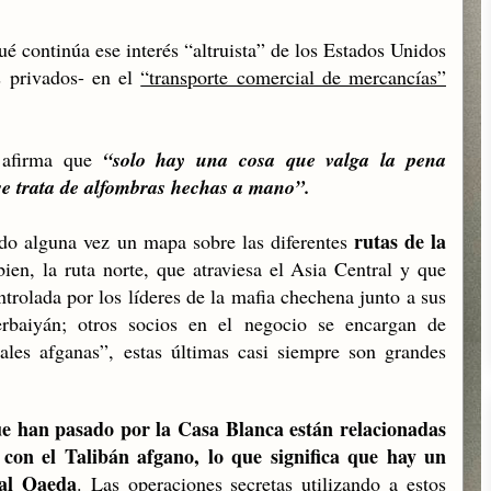
é continúa ese interés “altruista” de los Estados Unidos
os privados- en
el
“transporte comercial de mercancías”
 afirma qu
e
“solo hay una cosa que valga la pena
se trata de alfombras hechas a mano”.
rutas de la
do alguna vez un mapa sobre las diferente
s
en, la ruta norte, que atraviesa el Asia Central y que
trolada por los líderes de la mafia chechena junto a sus
rbaiyán; otros socios en el negocio se encargan de
ales afganas”, estas últimas casi siempre son grandes
ue han pasado por la Casa Blanca están relacionadas
 con el Talibán afgano, lo que significa que hay un
 al Qaeda
. Las operaciones secretas utilizando a estos