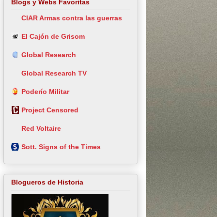
Blogs y Webs Favoritas
CIAR Armas contra las guerras
El Cajón de Grisom
Global Research
Global Research TV
Poderío Militar
Project Censored
Red Voltaire
Sott. Signs of the Times
Blogueros de Historia