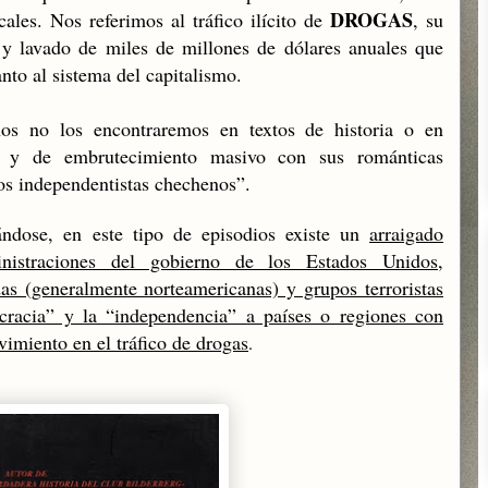
DROGAS
cales. Nos referimos al tráfico ilícito de
, su
 y lavado de miles de millones de dólares anuales que
nto al sistema del capitalismo.
os no los encontraremos en textos de historia o en
al y de embrutecimiento masivo con sus románticas
los independentistas chechenos”.
ndose, en este tipo de episodios existe
un
arraigado
inistraciones del gobierno de los Estados Unidos,
das (generalmente norteamericanas) y grupos terroristas
cracia” y la “independencia” a países o regiones con
vimiento en el tráfico de drogas
.