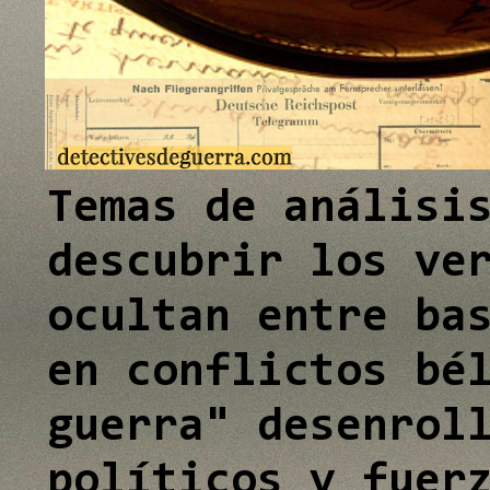
e
e
e
I
I
I
n
n
n
Temas de análisi
descubrir los ve
ocultan entre ba
en conflictos bé
guerra" desenrol
políticos y fuer