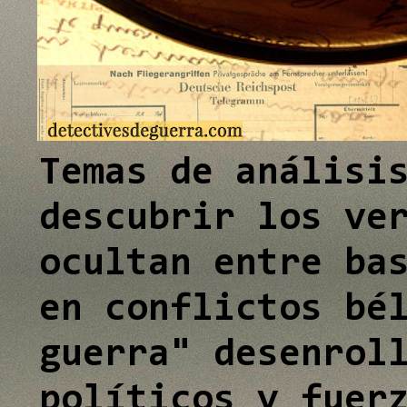
e
e
e
I
I
I
n
n
n
Temas de análisi
descubrir los ve
ocultan entre ba
en conflictos bé
guerra" desenrol
políticos y fuer