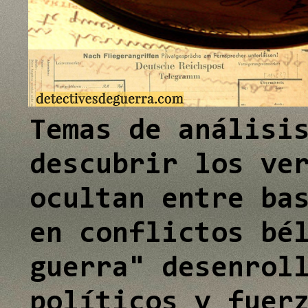
e
e
I
I
n
n
Temas de análisi
descubrir los ve
ocultan entre ba
en conflictos bé
guerra" desenrol
políticos y fuer