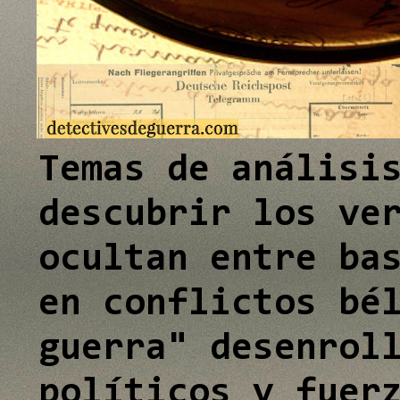
e
I
n
Temas de análisi
descubrir los ve
ocultan entre ba
en conflictos bé
guerra" desenrol
políticos y fuer