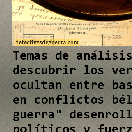
e
I
n
Temas de análisi
descubrir los ve
ocultan entre ba
en conflictos bé
guerra" desenrol
políticos y fuer