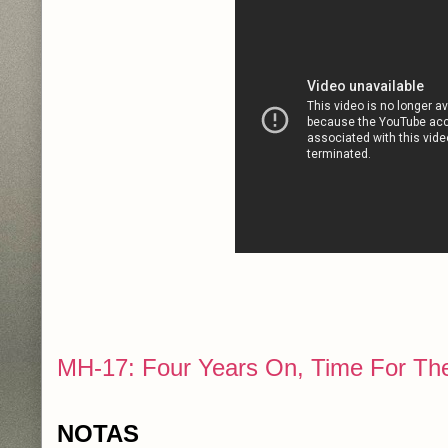
MH-17: Four Years On, Time For The
NOTAS