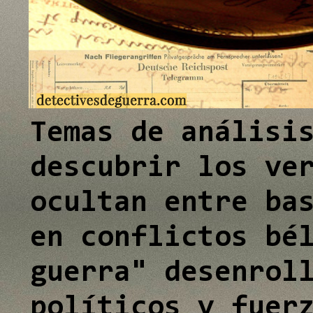
e
I
n
Temas de análisi
descubrir los ve
ocultan entre ba
en conflictos bé
guerra" desenrol
políticos y fuer