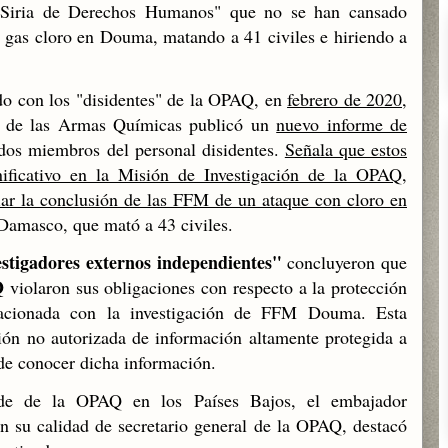
 Siria de Derechos Humanos" que no se han cansado
y gas cloro en Douma, matando a 41 civiles e hiriendo a
do con los "disidentes" de la OPAQ, en
febrero de 2020
,
ón de las Armas Químicas publicó un
nuevo informe de
dos miembros del personal disidentes.
Señala que estos
ificativo en la Misión de Investigación de la OPAQ,
fiar la conclusión de las FFM de un ataque con cloro en
 Damasco, que mató a 43 civiles.
estigadores externos independientes"
concluyeron que
Q
violaron sus obligaciones con respecto a la protección
elacionada con la investigación de FFM Douma. Esta
ión no autorizada de información altamente protegida a
de conocer dicha información.
ede de la OPAQ en los Países Bajos, el embajador
 su calidad de secretario general de la OPAQ, destacó