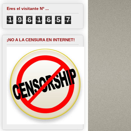
Eres el visitante Nº ...
1
9
6
1
6
5
7
¡NO A LA CENSURA EN INTERNET!