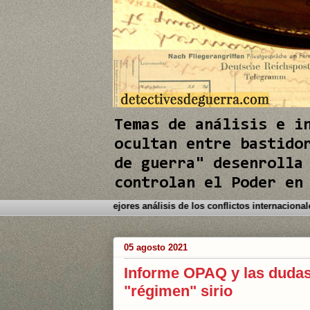
e
I
n
Temas de análisis e i
ocultan entre bastido
de guerra" desenrolla
controlan el Poder en
do a este Blog. Detectives de Guerra le brinda los mejores análisis de l
05 agosto 2021
Informe OPAQ y las dudas
"régimen" sirio