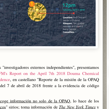
 "investigadores externos independientes", presentamos
's Report on the April 7th 2018 Douma Chemical
dence
, en castellano "
Reporte de la misión de la OPAQ
el 7 de abril de 2018 frente a la evidencia de código
ecoge información no solo de la OPAQ
, lo hace de los
ncos
" sirios; toma información de
The New York Times
y