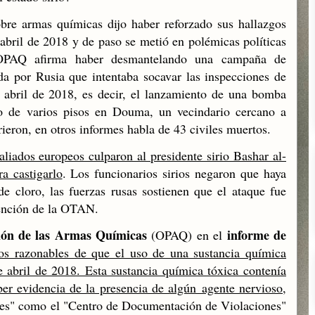
bre armas químicas dijo haber reforzado sus hallazgos
abril de 2018 y de paso se metió en polémicas políticas
 OPAQ afirma haber desmantelando una campaña de
a por Rusia que intentaba socavar las inspecciones de
 abril de 2018, es decir, el lanzamiento de una bomba
io de varios pisos en Douma, un vecindario cercano a
ron, en otros informes habla de 43 civiles muertos.
liados europeos culparon al presidente sirio Bashar al-
a castigarlo
. Los funcionarios sirios negaron que haya
cloro, las fuerzas rusas sostienen que el ataque fue
rvención de la OTAN.
ión de las Armas Químicas
informe de
(OPAQ) en el
os razonables de que el uso de una sustancia química
 abril de 2018. Esta sustancia química tóxica contenía
ber evidencia de la presencia de algún agente nervioso
,
es" como el "Centro de Documentación de Violaciones"