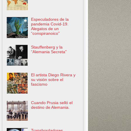
Especuladores de la
pandemia Covid-19.
Alegatos de un
“conspiranoico”
Stauffenberg y la
“Alemania Secreta”
El artista Diego Rivera y
su visión sobre el
fascismo
Cuando Prusia selló el
destino de Alemania.
Transbordadores