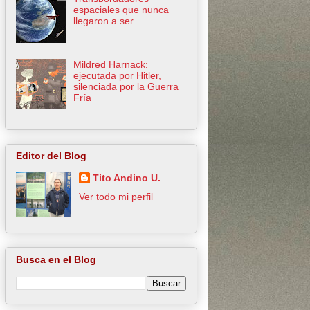
espaciales que nunca
llegaron a ser
Mildred Harnack:
ejecutada por Hitler,
silenciada por la Guerra
Fría
Editor del Blog
Tito Andino U.
Ver todo mi perfil
Busca en el Blog