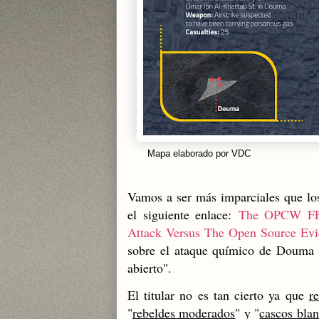
Mapa elaborado por VDC
Vamos a ser más imparciales que los
el siguiente enlace:
The OPCW FFM
Attack Versus The Open Source Evi
sobre el ataque químico de Douma d
abierto".
El titular no es tan cierto ya que
r
"
rebeldes moderados
" y "
cascos bla