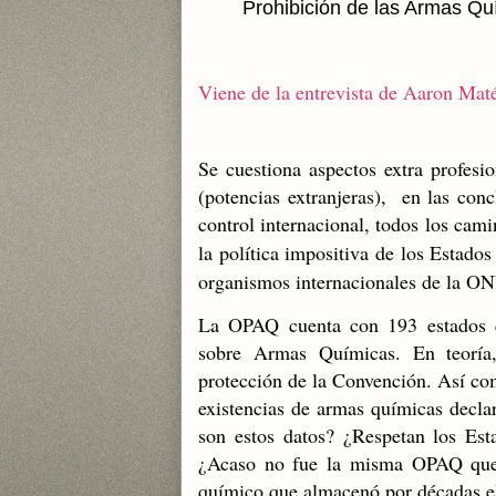
Prohibición de las Armas Qu
Viene de la entrevista de Aaron Mat
Se cuestiona aspectos extra profesio
(potencias extranjeras), en las con
control internacional, todos los cam
la política impositiva de los Estados
organismos internacionales de la O
La OPAQ cuenta con 193 estados q
sobre Armas Químicas. En teoría
protección de la Convención. Así co
existencias de armas químicas declar
son estos datos? ¿Respetan los Est
¿Acaso no fue la misma OPAQ que ve
químico que almacenó por décadas el