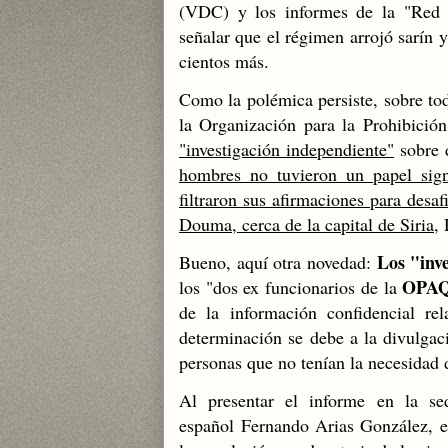
(VDC) y los informes de la "Red
señalar que el régimen arrojó sarín 
cientos más.
Como la polémica persiste, sobre to
la Organización para la Prohibici
"investigación independiente"
sobre 
hombres no tuvieron un papel sign
filtraron sus afirmaciones para desa
Douma, cerca de la capital de Siria
,
Los "inv
Bueno, aquí otra novedad:
OPA
los "dos ex funcionarios de la
de la información confidencial r
determinación se debe a la divulgac
personas que no tenían la necesidad 
Al presentar el informe en la s
español Fernando Arias González, en