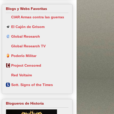
Blogs y Webs Favoritas
CIAR Armas contra las guerras
El Cajón de Grisom
Global Research
Global Research TV
Poderío Militar
Project Censored
Red Voltaire
Sott. Signs of the Times
Blogueros de Historia