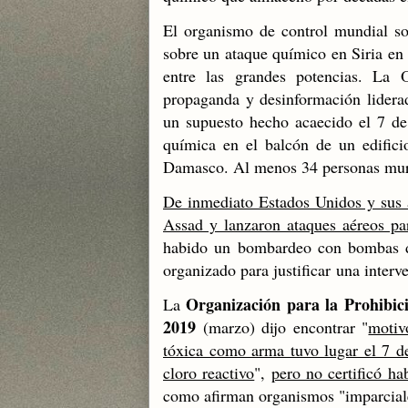
El organismo de control mundial so
sobre un ataque químico en Siria en 
entre las grandes potencias. La
propaganda y desinformación liderad
un supuesto hecho acaecido el 7 de
química en el balcón de un edific
Damasco. Al menos 34 personas murie
De inmediato Estados Unidos y sus a
Assad y lanzaron ataques aéreos par
habido un bombardeo con bombas de 
organizado para justificar una inte
Organización para la Prohibic
La
2019
(marzo) dijo encontrar "
motiv
tóxica como arma tuvo lugar el 7 de
cloro reactivo
",
pero no certificó ha
como afirman organismos "imparcial