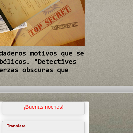
daderos motivos que se
bélicos. "Detectives
erzas obscuras que
¡Buenas noches!
Translate