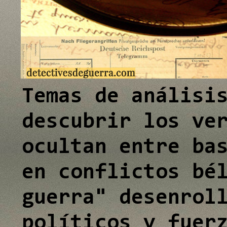
e
I
n
Temas de análisi
descubrir los ve
ocultan entre ba
en conflictos bé
guerra" desenrol
políticos y fuer