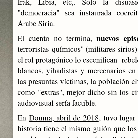
Irak, Libia, etc,. Solo la disua
"democracia" sea instaurada coerci
Árabe Siria.
nuevos epis
El cuento no termina,
terroristas
químicos
" (
militares sirios
el rol protagónico lo escenifican reb
blancos, yihadistas y
mercenarios en 
las presuntas víctimas, la población ci
como "extras", mejor dicho sin los ci
audiovisual sería factible.
En
Douma, abril de 2018,
tuvo lugar 
historia tiene el mismo guión que los 