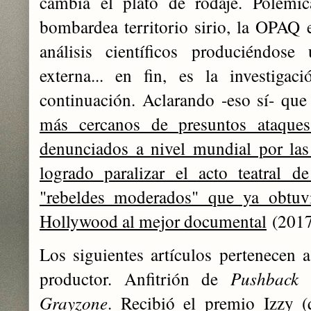
cambia el plató de rodaje. Polémic
bombardea territorio sirio, la OPAQ 
análisis científicos produciéndos
externa... en fin,
es la investigac
continuación. Aclarando -eso sí- qu
más cercanos de presuntos ataque
denunciados a nivel mundial por las
logrado paralizar el acto teatral d
"rebeldes moderados" que ya obtu
Hollywood al mejor documental
(2017
Los siguientes artículos pertenecen 
productor. Anfitrión de
Pushback
Grayzone
. Recibió el premio Izzy 