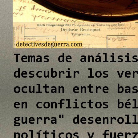
e
I
n
Temas de análisi
descubrir los ve
ocultan entre ba
en conflictos bé
guerra" desenrol
políticos y fuer