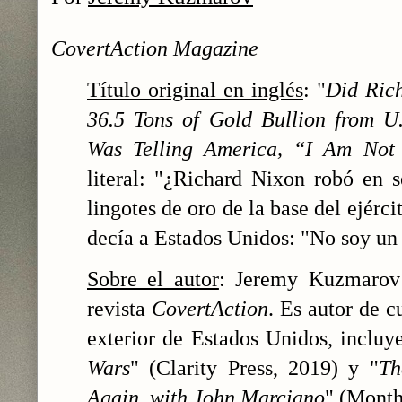
CovertAction Magazine
Título original en inglés
: "
Did Rich
36.5 Tons of Gold Bullion from 
Was Telling America, “I Am Not
literal: "¿Richard Nixon robó en s
lingotes de oro de la base del ejérc
decía a Estados Unidos: "No soy un
Sobre el autor
: Jeremy Kuzmarov 
revista
CovertAction
. Es autor de c
exterior de Estados Unidos, incluy
Wars
" (Clarity Press, 2019) y "
Th
Again, with John Marciano
" (Month