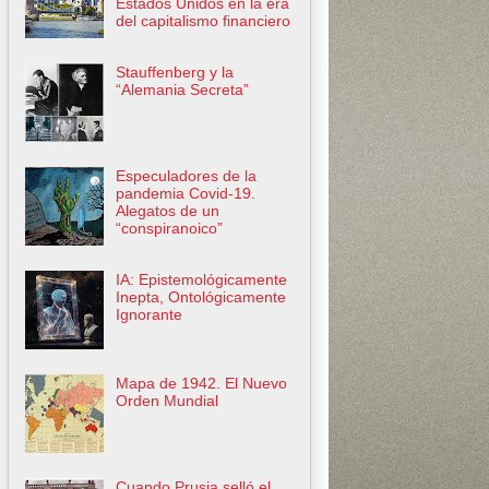
Estados Unidos en la era
del capitalismo financiero
Stauffenberg y la
“Alemania Secreta”
Especuladores de la
pandemia Covid-19.
Alegatos de un
“conspiranoico”
IA: Epistemológicamente
Inepta, Ontológicamente
Ignorante
Mapa de 1942. El Nuevo
Orden Mundial
Cuando Prusia selló el