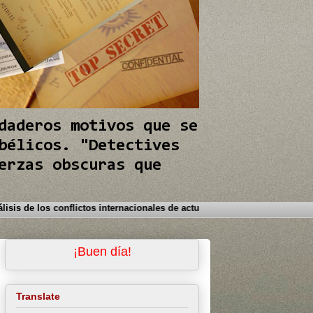
daderos motivos que se
bélicos. "Detectives
erzas obscuras que
rra le brinda los mejores análisis de los conflictos internacionales de a
¡Buen día!
Translate