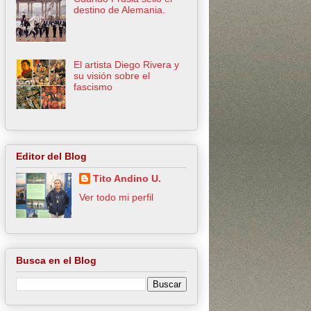
destino de Alemania.
El artista Diego Rivera y
su visión sobre el
fascismo
Editor del Blog
Tito Andino U.
Ver todo mi perfil
Busca en el Blog