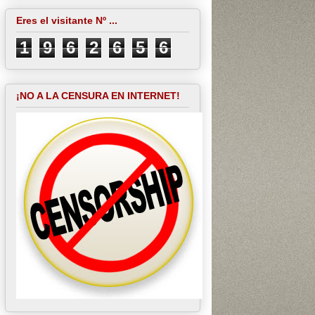
Eres el visitante Nº ...
1
9
6
2
6
5
6
¡NO A LA CENSURA EN INTERNET!