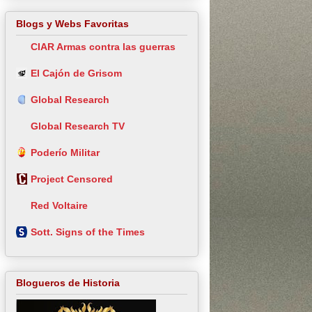
Blogs y Webs Favoritas
CIAR Armas contra las guerras
El Cajón de Grisom
Global Research
Global Research TV
Poderío Militar
Project Censored
Red Voltaire
Sott. Signs of the Times
Blogueros de Historia