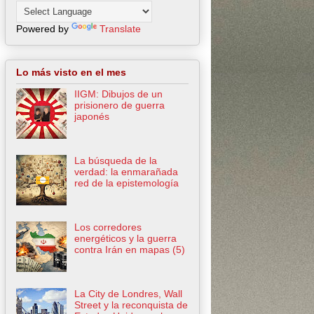
Powered by
Translate
Lo más visto en el mes
IIGM: Dibujos de un
prisionero de guerra
japonés
La búsqueda de la
verdad: la enmarañada
red de la epistemología
Los corredores
energéticos y la guerra
contra Irán en mapas (5)
La City de Londres, Wall
Street y la reconquista de