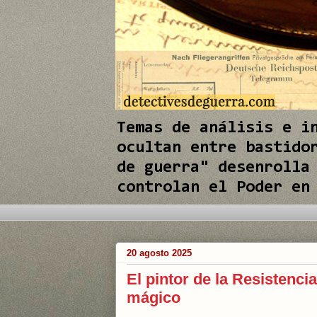
e
I
n
Temas de análisis e i
ocultan entre bastido
de guerra" desenrolla
controlan el Poder en
20 agosto 2025
El pintor de la Resistenci
mágico