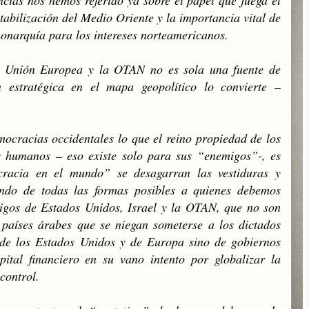
ncias nos hemos referido ya sobre el papel que juega el
tabilización del Medio Oriente y la importancia vital de
monarquía para los intereses norteamericanos.
la Unión Europea y la OTAN no es sola una fuente de
ón estratégica en el mapa geopolítico lo convierte –
mocracias occidentales lo que el reino propiedad de los
 humanos – eso existe solo para sus “enemigos”-, es
cracia en el mundo” se desagarran las vestiduras y
ando de todas las formas posibles a quienes debemos
igos de Estados Unidos, Israel y la OTAN, que no son
 países árabes que se niegan someterse a los dictados
 de los Estados Unidos y de Europa sino de gobiernos
pital financiero en su vano intento por globalizar la
control.