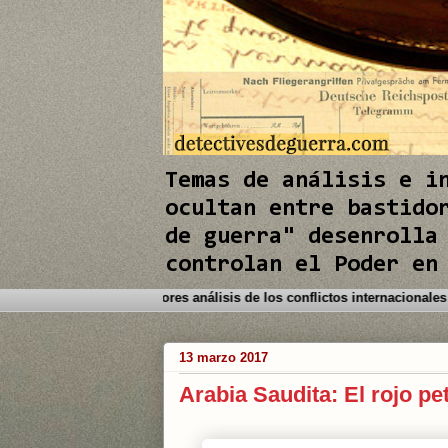
e
I
n
Temas de análisis e i
ocultan entre bastido
de guerra" desenrolla
controlan el Poder en
o a este Blog. Detectives de Guerra le brinda los mejores análisis de los
13 marzo 2017
Arabia Saudita: El rojo pe