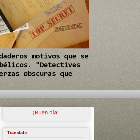
daderos motivos que se
bélicos. "Detectives
erzas obscuras que
¡Buen día!
Translate