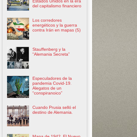
Estados Unidos en la era
del capitalismo financiero
Los corredores
energéticos y la guerra
contra Irán en mapas (5)
Stauffenberg y la
“Alemania Secreta”
Especuladores de la
pandemia Covid-19.
Alegatos de un
“conspiranoico”
Cuando Prusia selló el
destino de Alemania.
Mapa de 1942. El Nuevo