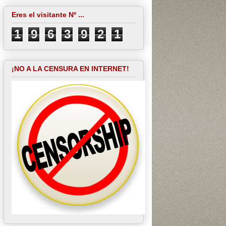
Eres el visitante Nº ...
1
9
6
3
9
2
1
¡NO A LA CENSURA EN INTERNET!