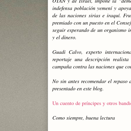
OTAN y de Israel, impone la “demo
indefensa población yemení y apoy
de las naciones sirias e iraquí. Fr
premiado con un puesto en el Cons
seguir esperando de un organismo in
y el dinero.
Guadi Calvo, experto internaciona
reportaje una descripción realist
campaña contra las naciones que con
No sin antes recomendar el repaso d
presentado en este blog.
Un cuento de príncipes y otros band
Como siempre, buena lectura