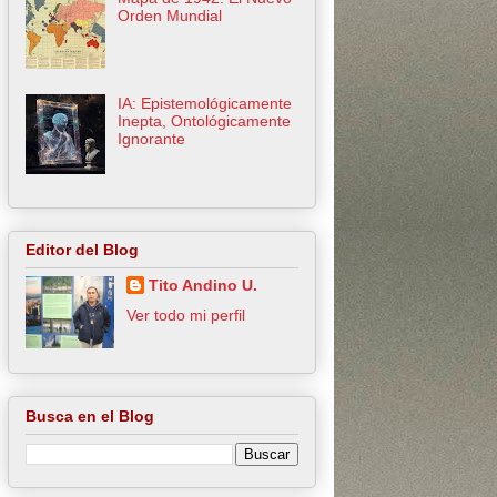
Orden Mundial
IA: Epistemológicamente
Inepta, Ontológicamente
Ignorante
Editor del Blog
Tito Andino U.
Ver todo mi perfil
Busca en el Blog