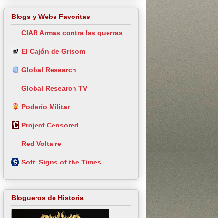
Blogs y Webs Favoritas
CIAR Armas contra las guerras
El Cajón de Grisom
Global Research
Global Research TV
Poderío Militar
Project Censored
Red Voltaire
Sott. Signs of the Times
Blogueros de Historia