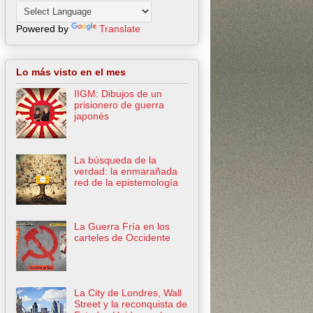
Powered by
Translate
Lo más visto en el mes
IIGM: Dibujos de un
prisionero de guerra
japonés
La búsqueda de la
verdad: la enmarañada
red de la epistemología
La Guerra Fría en los
carteles de Occidente
La City de Londres, Wall
Street y la reconquista de