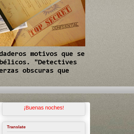
daderos motivos que se
bélicos. "Detectives
erzas obscuras que
¡Buenas noches!
Translate