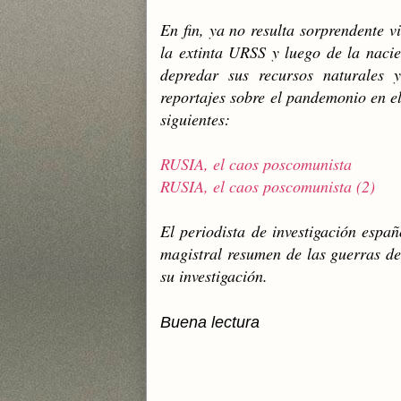
En fin, ya no resulta sorprendente 
la extinta URSS y luego de la naci
depredar sus recursos naturales y
reportajes sobre el pandemonio en el
siguientes:
RUSIA, el caos poscomunista
RUSIA, el caos poscomunista (2)
El periodista de investigación espa
magistral resumen de las guerras de
su investigació
n.
Buena lectura