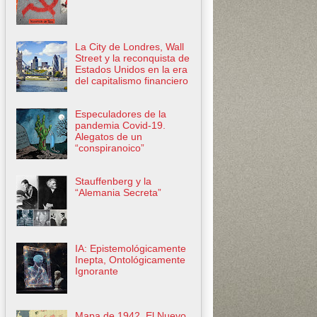
La City de Londres, Wall
Street y la reconquista de
Estados Unidos en la era
del capitalismo financiero
Especuladores de la
pandemia Covid-19.
Alegatos de un
“conspiranoico”
Stauffenberg y la
“Alemania Secreta”
IA: Epistemológicamente
Inepta, Ontológicamente
Ignorante
Mapa de 1942. El Nuevo