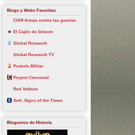
Blogs y Webs Favoritas
CIAR Armas contra las guerras
El Cajón de Grisom
Global Research
Global Research TV
Poderío Militar
Project Censored
Red Voltaire
Sott. Signs of the Times
Blogueros de Historia