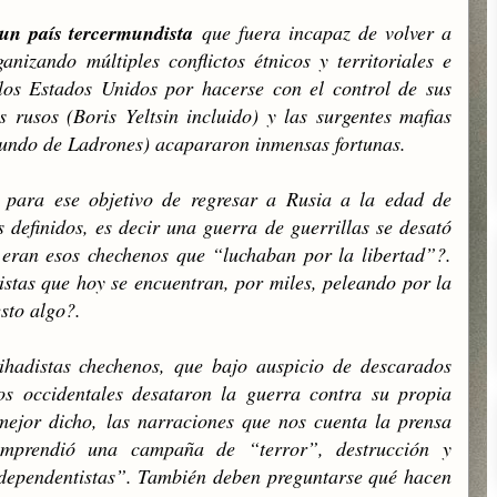
n un país tercermundista
que fuera incapaz de volver a
nizando múltiples conflictos étnicos y territoriales e
los Estados Unidos por hacerse con el control de sus
s rusos (Boris Yeltsin incluido) y las surgentes mafias
undo de Ladrones) aca
pararon inmensas fortunas.
 para ese objetivo de regresar a Rusia a la edad de
s definidos, es decir una guerra de guerrillas se desató
s eran esos chechenos que “luchaban por la libertad”?.
istas que hoy se encuentran, por miles, peleando por la
sto algo?.
ihadistas chechenos, que bajo auspicio de descarados
s occidentales desataron la guerra contra su propia
mejor dicho, las narraciones que nos cuenta la prensa
emprendió una campaña de “terror”, destrucción y
ndependentistas”. También deben preguntarse qué hacen