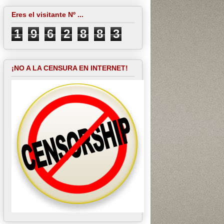
Eres el visitante Nº ...
1
9
6
2
8
8
3
¡NO A LA CENSURA EN INTERNET!