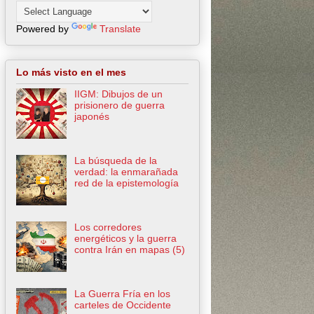
Powered by
Translate
Lo más visto en el mes
IIGM: Dibujos de un
prisionero de guerra
japonés
La búsqueda de la
verdad: la enmarañada
red de la epistemología
Los corredores
energéticos y la guerra
contra Irán en mapas (5)
La Guerra Fría en los
carteles de Occidente