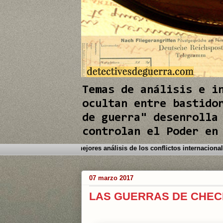
e
I
n
Temas de análisis e i
ocultan entre bastido
de guerra" desenrolla
controlan el Poder en
do a este Blog. Detectives de Guerra le brinda los mejores análisis de l
07 marzo 2017
LAS GUERRAS DE CHECH