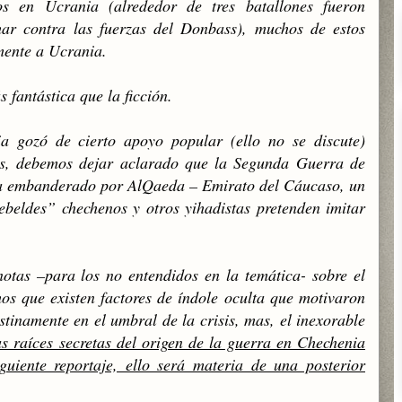
s en Ucrania (alrededor de tres batallones fueron
har contra las fuerzas del Donbass), muchos de estos
amente a Ucrania.
s fantástica que la ficción.
 gozó de cierto apoyo popular (ello no se discute)
vos, debemos dejar aclarado que la Segunda Guerra de
sta embanderado por AlQaeda – Emirato del Cáucaso, un
beldes” chechenos y otros yihadistas pretenden imitar
otas –para los no entendidos en la temática- sobre el
imos que existen factores de índole oculta que motivaron
tinamente en el umbral de la crisis, mas, el inexorable
s raíces secretas del origen de la guerra en Chechenia
uiente reportaje, ello será materia de una posterior