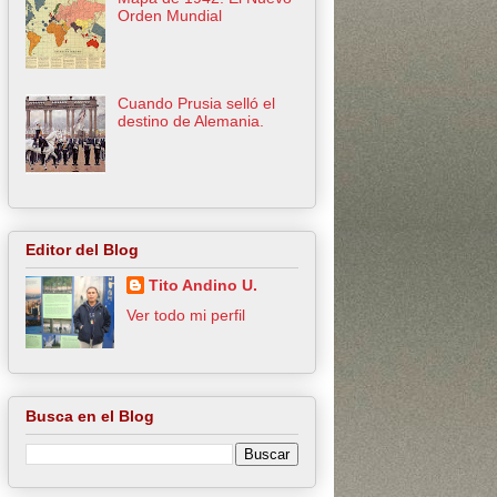
Orden Mundial
Cuando Prusia selló el
destino de Alemania.
Editor del Blog
Tito Andino U.
Ver todo mi perfil
Busca en el Blog