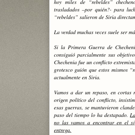
hoy miles de “rebeldes” checheno
trasladados –por quién?- para luc
“rebeldes” salieron de Siria direct
La verdad muchas veces suele ser má
Si la Primera Guerra de Chechenia
consiguió parcialmente sus objeti
Chechenia fue un conflicto extremi
grotesco guión que estos mismos “re
actualmente en Siria.
Vamos a dar un repaso, en cortas n
origen político del conflicto, insist
esas guerras, se mantuvieron clandes
paso del tiempo lo ha destapado.
La
no las vamos a encontrar en el sig
entrega.