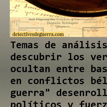
e
I
n
Temas de análisi
descubrir los ve
ocultan entre ba
en conflictos bé
guerra" desenrol
políticos y fuer