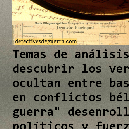
e
e
I
I
n
n
Temas de análisi
descubrir los ve
ocultan entre ba
en conflictos bé
guerra" desenrol
políticos y fuer