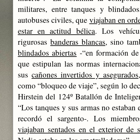
militares, entre tanques y blindado
autobuses civiles, que
viajaban en ord
estar en actitud bélica
. Los vehícu
rigurosas
banderas blancas
, sino ta
blindados abiertas
-“en formación de 
que estipulan las normas internaciona
sus
cañones invertidos y asegurados
como “bloqueo de viaje”, según lo decl
Hirstein del 124º Batallón de Intelige
“Los tanques y sus armas no estaban
recordó el sargento-. Los miemb
viajaban sentados en el exterior de 
Nadie estaba en las ametralladoras
”.