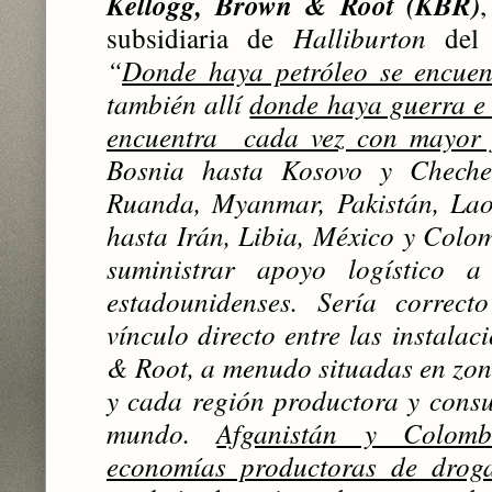
Kellogg, Brown & Root (KBR)
subsidiaria de
Halliburton
del 
“
Donde haya petróleo se encue
también allí
donde haya guerra e
encuentra cada vez con mayor 
Bosnia hasta Kosovo y Chechen
Ruanda, Myanmar, Pakistán, Lao
hasta Irán, Libia, México y Colo
suministrar apoyo logístico 
estadounidenses. Sería correc
vínculo directo entre las instala
& Root, a menudo situadas en zon
y cada región productora y cons
mundo.
Afganistán y Colom
economías productoras de droga