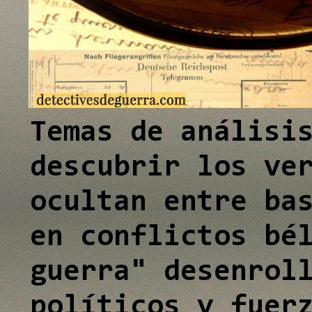
e
I
n
Temas de análisi
descubrir los ve
ocultan entre ba
en conflictos bé
guerra" desenrol
políticos y fuer