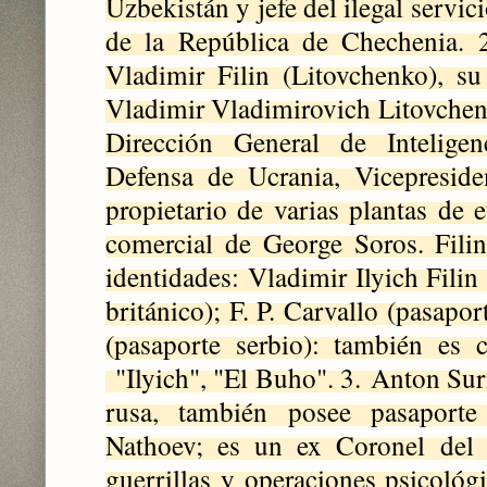
Uzbekistán y jefe del ilegal servic
de la República de Chechenia.
Vladimir Filin (Litovchenko), su
Vladimir Vladimirovich Litovchen
Dirección General de Inteligen
Defensa de Ucrania, Vicepresid
propietario de varias plantas de e
comercial de George Soros. Fili
identidades: Vladimir Ilyich Filin
británico); F. P. Carvallo (pasapor
(pasaporte serbio): también es 
"Ilyich", "El Buho". 3.
Anton Suri
rusa, también posee pasaport
Nathoev; es un ex Coronel del 
guerrillas y operaciones psicológ