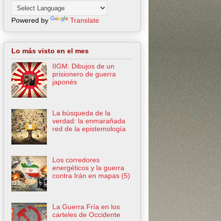
Powered by
Translate
Lo más visto en el mes
IIGM: Dibujos de un
prisionero de guerra
japonés
La búsqueda de la
verdad: la enmarañada
red de la epistemología
Los corredores
energéticos y la guerra
contra Irán en mapas (5)
La Guerra Fría en los
carteles de Occidente