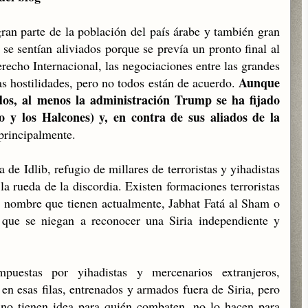
gran parte de la población del país árabe y también gran
se sentían aliviados porque se prevía un pronto final al
recho Internacional, las negociaciones entre las grandes
Aunque
as hostilidades, pero no todos están de acuerdo.
dos, al menos la administración Trump se ha fijado
o y los Halcones) y, en contra de sus aliados de la
 principalmente.
ia de Idlib, refugio de millares de terroristas y yihadistas
la rueda de la discordia. Existen formaciones terroristas
 nombre que tienen actualmente, Jabhat Fatá al Sham o
 que se niegan a reconocer una Siria independiente y
mpuestas por yihadistas y mercenarios extranjeros,
 en esas filas, entrenados y armados fuera de Siria, pero
 no tienen idea para quién combaten, no lo hacen para