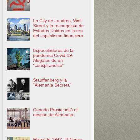
La City de Londres, Wall
Street y la reconquista de
Estados Unidos en la era
del capitalismo financiero
Especuladores de la
pandemia Covid-19.
Alegatos de un
“conspiranoico”
Stauffenberg y la
“Alemania Secreta”
Cuando Prusia selló el
destino de Alemania.
Mapa de 1942. El Nuevo