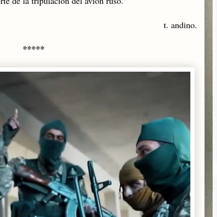
rte de la tripulación del avión ruso.
t. andino.
*****