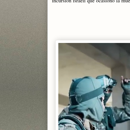
incursión israelí que ocasionó la mue