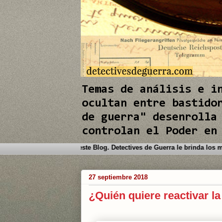
e
e
I
I
n
n
Temas de análisis e i
ocultan entre bastido
de guerra" desenrolla
controlan el Poder en
Bienvenido a este Blog. Detective
27 septiembre 2018
¿Quién quiere reactivar la