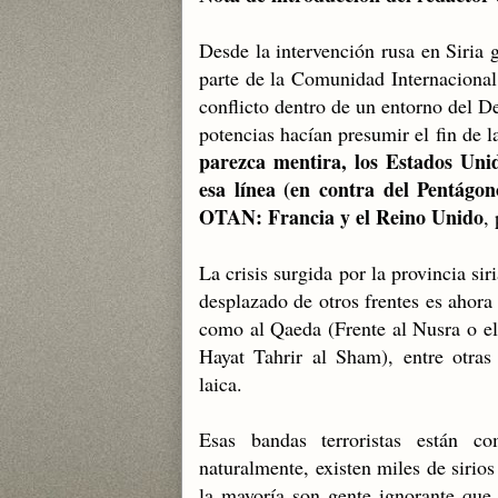
Desde la intervención rusa en Siria 
parte de la Comunidad Internacional 
conflicto dentro de un entorno del De
potencias hacían presumir el fin de l
parezca mentira, los Estados Uni
esa línea (en contra del Pentágon
OTAN: Francia y el Reino Unido
,
La crisis surgida por la provincia sir
desplazado de otros frentes es ahora 
como al Qaeda (Frente al Nusra o el
Hayat Tahrir al Sham),
entre otras
laica.
Esas bandas terroristas están co
naturalmente, existen miles de sirios
la mayoría son gente ignorante que