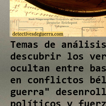
e
I
n
Temas de análisi
descubrir los ve
ocultan entre ba
en conflictos bé
guerra" desenrol
políticos y fuer