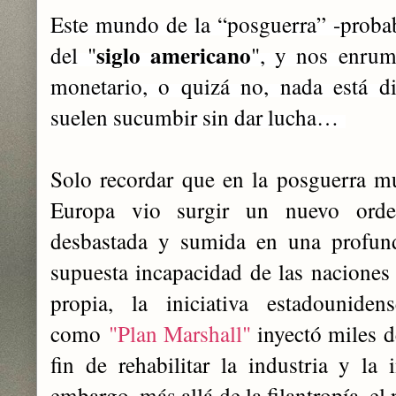
Este mundo de la “posguerra” -proba
siglo americano
del "
", y nos enrum
monetario, o quizá no, nada está d
suelen sucumbir sin dar lucha…
Solo recordar que en la posguerra mu
Europa vio surgir un nuevo orden
desbastada y sumida en una profund
supuesta incapacidad de las naciones 
propia, la iniciativa estadounide
como
"Plan Marshall"
inyectó miles d
fin de rehabilitar la industria y la 
embargo, más allá de la filantropía, e