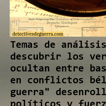
e
e
e
I
I
I
n
n
n
Temas de análisi
descubrir los ve
ocultan entre ba
en conflictos bé
guerra" desenrol
políticos y fuer