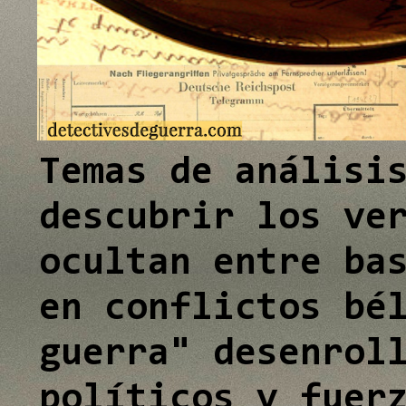
e
e
e
I
I
I
n
n
n
Temas de análisi
descubrir los ve
ocultan entre ba
en conflictos bé
guerra" desenrol
políticos y fuer