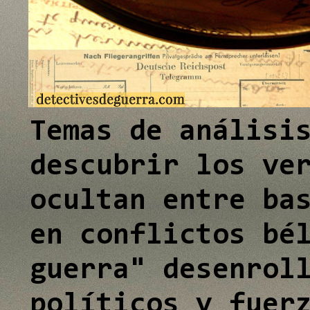
e
I
n
Temas de análisi
descubrir los ve
ocultan entre ba
en conflictos bé
guerra" desenrol
políticos y fuer