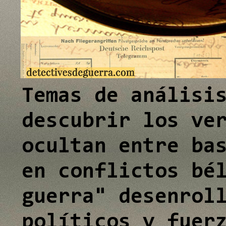
e
e
I
I
n
n
Temas de análisi
descubrir los ve
ocultan entre ba
en conflictos bé
guerra" desenrol
políticos y fuer