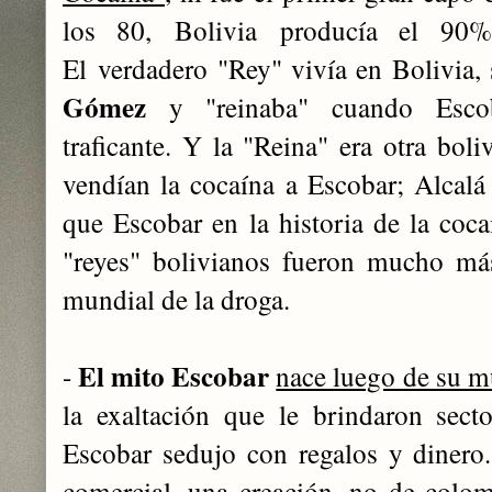
los 80,
Bolivia producía el 90%
El
verdadero "Rey" vivía en Bolivia,
Gómez
y "reinaba" cuando Escoba
traficante. Y la "Reina" era otra boli
vendían la cocaína a Escobar; Alcal
que Escobar en la historia de la coc
"reyes" bolivianos fueron mucho má
mundial de la droga.
El mito Escobar
-
nace luego de su m
la exaltación que le brindaron sect
Escobar sedujo con regalos y dinero
comercial, una creación, no de colo