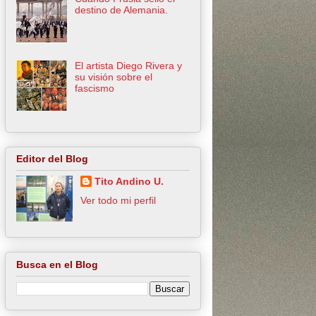
destino de Alemania.
El artista Diego Rivera y
su visión sobre el
fascismo
Editor del Blog
Tito Andino U.
Ver todo mi perfil
Busca en el Blog