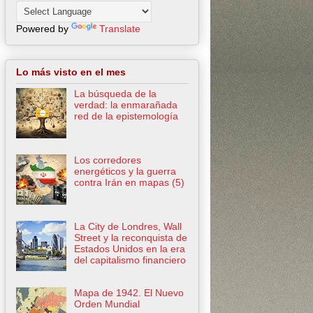
Powered by
Translate
Lo más visto en el mes
La búsqueda de la
verdad: la enmarañada
red de la epistemología
Los corredores
energéticos y la guerra
contra Irán en mapas (5)
La City de Londres, Wall
Street y la reconquista de
Estados Unidos en la era
del capitalismo financiero
Mapa de 1942. El Nuevo
Orden Mundial