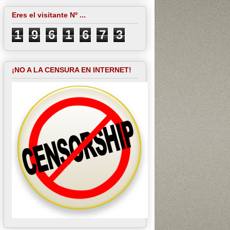
Eres el visitante Nº ...
1
9
6
1
6
7
3
¡NO A LA CENSURA EN INTERNET!