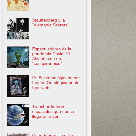
Stauffenberg y la
“Alemania Secreta”
Especuladores de la
pandemia Covid-19.
Alegatos de un
“conspiranoico”
IA: Epistemológicamente
Inepta, Ontológicamente
Ignorante
Transbordadores
espaciales que nunca
llegaron a ser
Cuando Prusia selló el