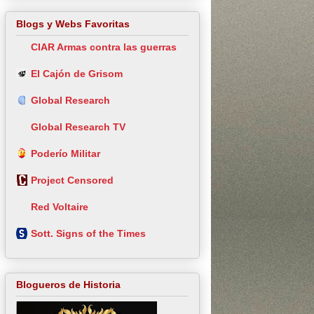
Blogs y Webs Favoritas
CIAR Armas contra las guerras
El Cajón de Grisom
Global Research
Global Research TV
Poderío Militar
Project Censored
Red Voltaire
Sott. Signs of the Times
Blogueros de Historia