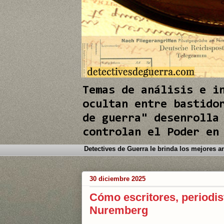
e
e
I
I
n
n
Temas de análisis e i
ocultan entre bastido
de guerra" desenrolla
controlan el Poder en
Bienvenido a este Blog. Detectives de Guer
30 diciembre 2025
Cómo escritores, periodist
Nuremberg