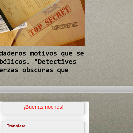
daderos motivos que se
bélicos. "Detectives
erzas obscuras que
tualidad
¡Buenas noches!
Translate