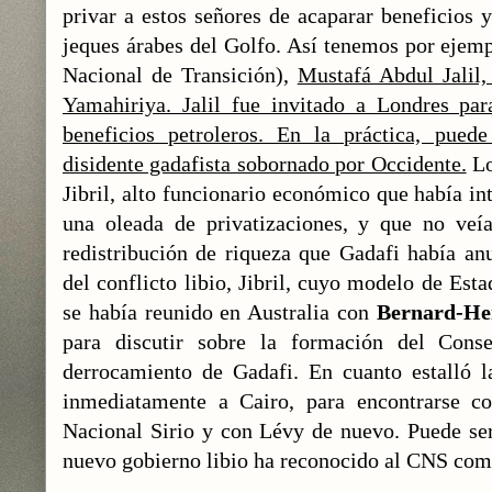
privar a estos señores de acaparar beneficios y 
jeques árabes del Golfo. Así tenemos por ejem
Nacional de Transición),
Mustafá Abdul Jalil, 
Yamahiriya. Jalil fue invitado a Londres para
beneficios petroleros. En la práctica, pue
disidente gadafista sobornado por Occidente.
Lo
Jibril, alto funcionario económico que había int
una oleada de privatizaciones, y que no veí
redistribución de riqueza que Gadafi había an
del conflicto libio, Jibril, cuyo modelo de Est
se había reunido en Australia con
Bernard-He
para discutir sobre la formación del Cons
derrocamiento de Gadafi. En cuanto estalló la
inmediatamente a Cairo, para encontrarse c
Nacional Sirio y con Lévy de nuevo. Puede ser
nuevo gobierno libio ha reconocido al CNS como