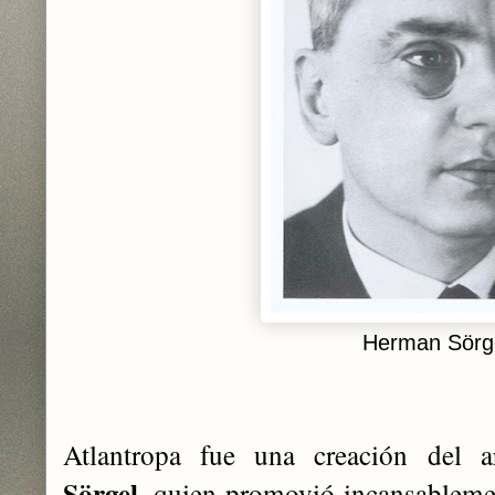
Herman Sörg
Atlantropa fue una creación del 
Sörgel
, quien promovió incansableme