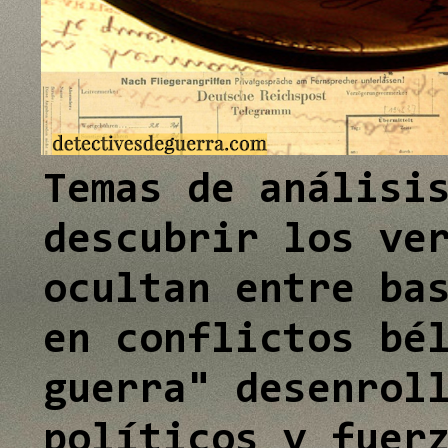
e
e
I
I
n
n
Temas de análisi
descubrir los ve
ocultan entre ba
en conflictos bé
guerra" desenrol
políticos y fuer