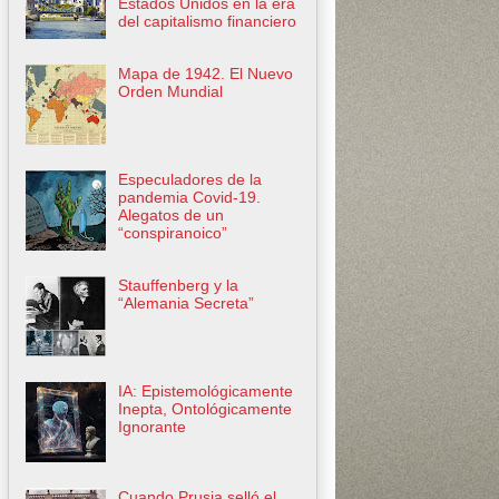
Estados Unidos en la era
del capitalismo financiero
Mapa de 1942. El Nuevo
Orden Mundial
Especuladores de la
pandemia Covid-19.
Alegatos de un
“conspiranoico”
Stauffenberg y la
“Alemania Secreta”
IA: Epistemológicamente
Inepta, Ontológicamente
Ignorante
Cuando Prusia selló el