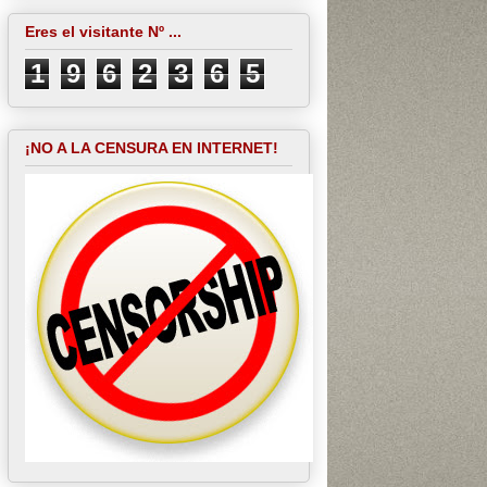
Eres el visitante Nº ...
1
9
6
2
3
6
5
¡NO A LA CENSURA EN INTERNET!