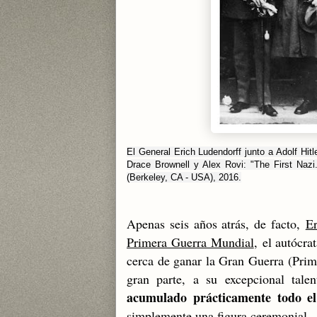
El General Erich Ludendorff junto a Adolf Hitl
Drace Brownell y Alex Rovi: "The First Nazi
(Berkeley, CA - USA), 2016.
Apenas seis años atrás, d
e facto,
Er
Primera Guerra Mundial
,
el autócra
cerca de ganar la Gran Guerra (Prim
gran parte, a su excepcional tal
acumulado prácticamente todo e
simplemente una figura ceremonial.