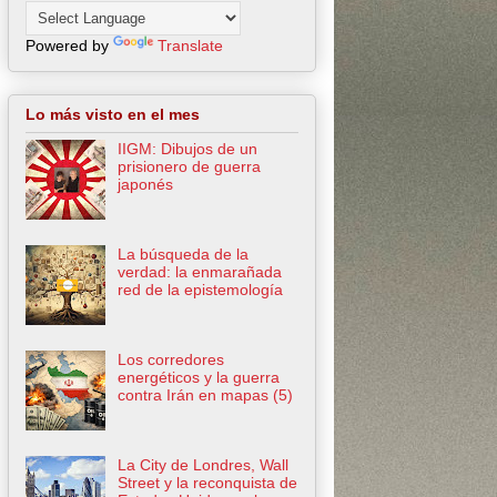
Powered by
Translate
Lo más visto en el mes
IIGM: Dibujos de un
prisionero de guerra
japonés
La búsqueda de la
verdad: la enmarañada
red de la epistemología
Los corredores
energéticos y la guerra
contra Irán en mapas (5)
La City de Londres, Wall
Street y la reconquista de