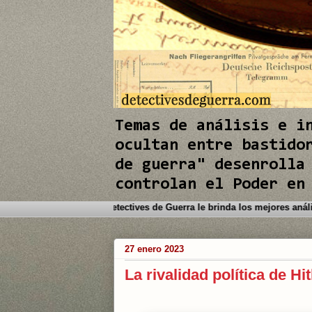
e
e
e
I
I
I
n
n
n
Temas de análisis e i
ocultan entre bastido
de guerra" desenrolla
controlan el Poder en
Bienvenido a este Blog. Detectives de Guerra le bri
27 enero 2023
La rivalidad política de Hi