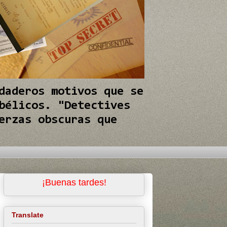
daderos motivos que se
bélicos. "Detectives
erzas obscuras que
¡Buenas tardes!
Translate