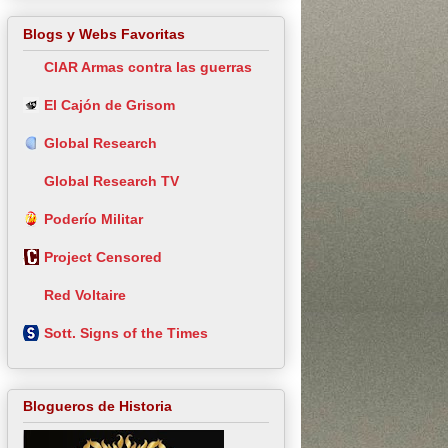
Blogs y Webs Favoritas
CIAR Armas contra las guerras
El Cajón de Grisom
Global Research
Global Research TV
Poderío Militar
Project Censored
Red Voltaire
Sott. Signs of the Times
Blogueros de Historia