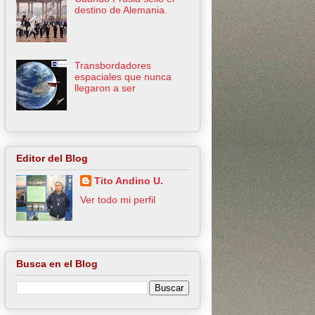
destino de Alemania.
Transbordadores
espaciales que nunca
llegaron a ser
Editor del Blog
Tito Andino U.
Ver todo mi perfil
Busca en el Blog