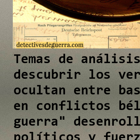
e
e
e
I
I
I
n
n
n
Temas de análisi
descubrir los ve
ocultan entre ba
en conflictos bé
guerra" desenrol
políticos y fuer