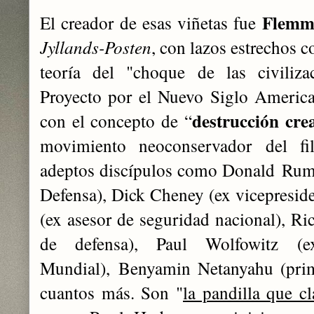
Flemm
El creador de esas viñetas fue
Jyllands-Posten
, con lazos estrechos 
teoría del "choque de las civiliz
Proyecto por el Nuevo Siglo Americ
destrucción cre
con e
l concepto de “
movimiento neoconservador
d
el f
adeptos discípulos como Donald
Rumsf
Defensa), Dick Cheney (ex vicepresi
(ex asesor de seguridad nacional), Ric
de defensa), Paul Wolfowitz (e
Mundial),
Benyamin Netanyahu (prime
cuantos más. Son "
la pandilla que c