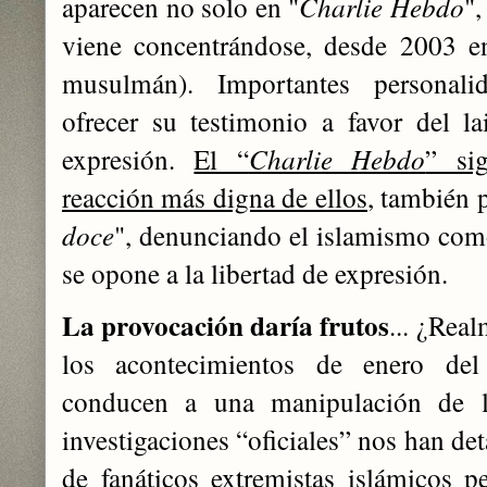
aparecen no solo en "
Charlie Hebdo
",
viene concentrándose, desde 2003 en
musulmán). Importantes personali
ofrecer su testimonio a favor del l
expresión.
El “
Charlie Hebdo
” si
reacción más digna de ellos
, también 
doce
", denunciando el islamismo como
se opone a la libertad de expresión.
La provocación daría frutos
... ¿Rea
los acontecimientos de enero de
conducen a una manipulación de lo
investigaciones “oficiales” nos han d
de fanáticos extremistas islámicos p