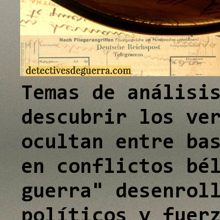
e
I
n
Temas de análisi
descubrir los ve
ocultan entre ba
en conflictos bé
guerra" desenrol
políticos y fuer