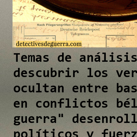
e
I
n
Temas de análisi
descubrir los ve
ocultan entre ba
en conflictos bé
guerra" desenrol
políticos y fuer