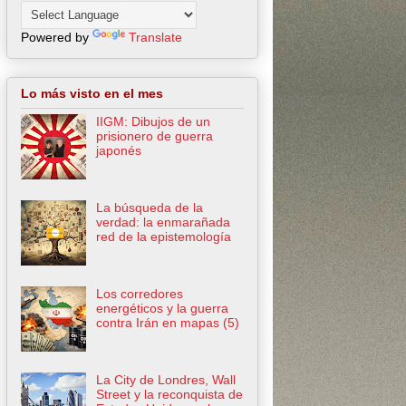
Powered by
Translate
Lo más visto en el mes
IIGM: Dibujos de un
prisionero de guerra
japonés
La búsqueda de la
verdad: la enmarañada
red de la epistemología
Los corredores
energéticos y la guerra
contra Irán en mapas (5)
La City de Londres, Wall
Street y la reconquista de