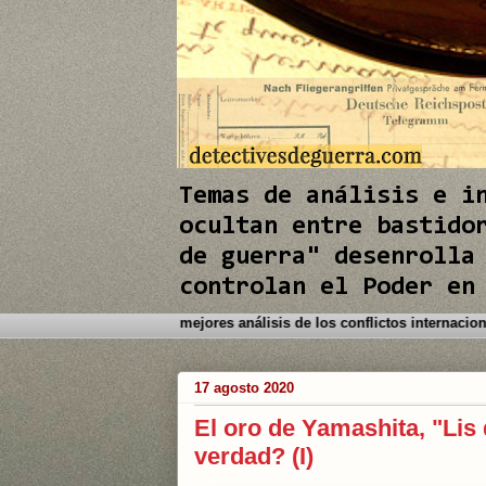
e
I
n
Temas de análisis e i
ocultan entre bastido
de guerra" desenrolla
controlan el Poder en
enido a este Blog. Detectives de Guerra le brinda los mejores análisis de
17 agosto 2020
El oro de Yamashita, "Lis
verdad? (I)