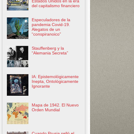
Estados Unidos en la era
del capitalismo financiero
Especuladores de la
pandemia Covid-19.
Alegatos de un
“conspiranoico”
Stauffenberg y la
“Alemania Secreta”
IA: Epistemológicamente
Inepta, Ontológicamente
Ignorante
Mapa de 1942. El Nuevo
Orden Mundial
Cuando Prusia selló el