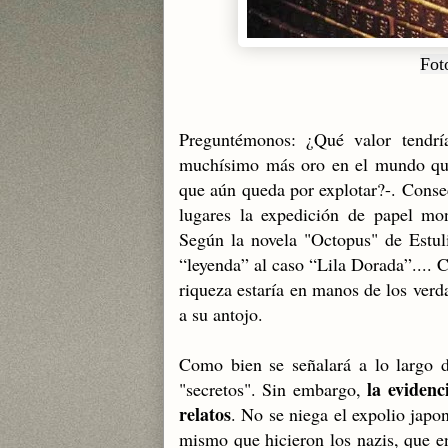
Foto
Preguntémonos: ¿Qué valor tendría
muchísimo más oro en el mundo que l
que aún queda por explotar?-. Conse
lugares la expedición de papel mon
Según la novela "Octopus" de Estuli
“leyenda” al caso “Lila Dorada”.... C
riqueza estaría en manos de los ver
a su antojo.
Como bien se señalará a lo larg
la evidenc
"secretos". Sin embargo,
relatos
. No se niega el expolio japon
mismo que hicieron los nazis, que en