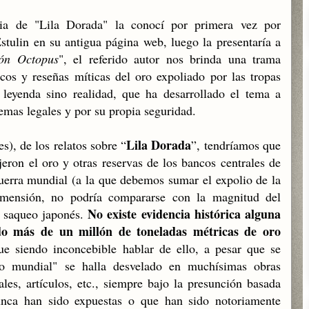
ria de "Lila Dorada" la conocí por primera vez por
Estulin en su antigua página web, luego la presentaría a
ión Octopus
", el referido autor nos brinda una trama
cos y reseñas míticas del oro expoliado por las tropas
 leyenda sino realidad, que ha desarrollado el tema a
emas legales y por su propia seguridad.
Lila Dorada
s), de los relatos sobre “
”, tendríamos que
eron el oro y otras reservas de los bancos centrales de
uerra mundial (a la que debemos sumar el expolio de la
imensión, no podría compararse con la magnitud del
No existe evidencia histórica alguna
l saqueo japonés.
ido más de un millón de toneladas métricas de oro
ue siendo inconcebible hablar de ello, a pesar que se
to mundial" se halla desvelado en muchísimas obras
ales, artículos, etc., siempre bajo la presunción basada
nca han sido expuestas o que han sido notoriamente