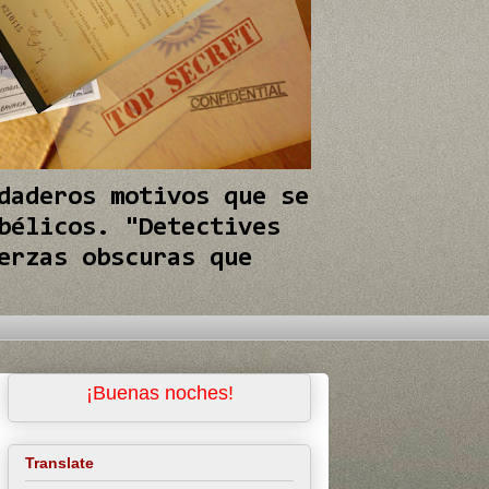
daderos motivos que se
bélicos. "Detectives
erzas obscuras que
¡Buenas noches!
Translate