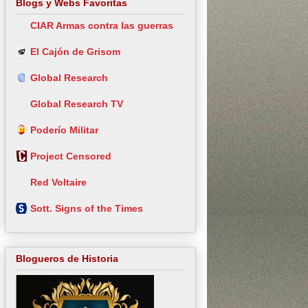
Blogs y Webs Favoritas
CIAR Armas contra las guerras
El Cajón de Grisom
Global Research
Global Research TV
Poderío Militar
Project Censored
Red Voltaire
Sott. Signs of the Times
Blogueros de Historia