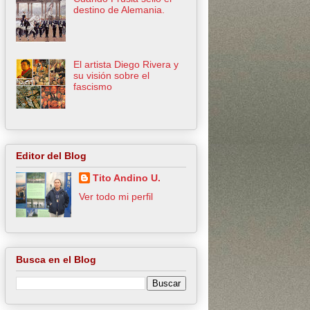
destino de Alemania.
El artista Diego Rivera y
su visión sobre el
fascismo
Editor del Blog
Tito Andino U.
Ver todo mi perfil
Busca en el Blog