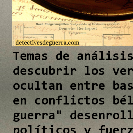
e
I
n
Temas de análisi
descubrir los ve
ocultan entre ba
en conflictos bé
guerra" desenrol
políticos y fuer