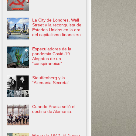
La City de Londres, Wall
Street y la reconquista de
Estados Unidos en la era
del capitalismo financiero
Especuladores de la
pandemia Covid-19.
Alegatos de un
“conspiranoico”
Stauffenberg y la
“Alemania Secreta”
Cuando Prusia selló el
destino de Alemania.
Mapa de 1942. El Nuevo