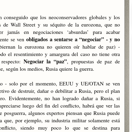
n conseguido que los neoconservadores globales y los
os de Wall Street y su séquito de la eurozona, que no
er jamás en negociaciones ‘absurdas’ para acabar
obligados a sentarse a “negociar” - y no
mente se ven
biernan la eurozona no quieren oír hablar de paz) -
o el resentimiento y amargura del caso no tiene otra
Negociar la “paz”
l respecto:
, propuestas de paz de
e, según los medios, Rusia quiere la guerra.
ello - solo por el momento, EEUU y UE/OTAN se ven
tivo de destruir, dañar o debilitar a Rusia, pero el plan
ero. Evidentemente, no han logrado dañar a Rusia, si
preciarse luego del fin del conflicto, habrá que ver las
e posguerra, algunos expertos piensan que Rusia puede
a que, por ejemplo, su industria militar solamente está
onflicto, siendo muy poco lo que se destina para