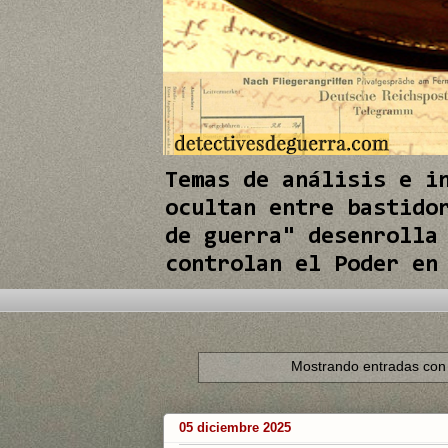
e
e
I
I
n
n
Temas de análisis e i
ocultan entre bastido
de guerra" desenrolla
controlan el Poder en
Mostrando entradas con 
05 diciembre 2025