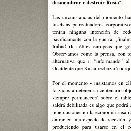
desmembrar y destruir Rusia
".
Las circunstancias del momento ha
fascistas patrocinadores corporativ
tenían ninguna intención de ced
pacíficamente con la guerra, ¡final
todos!
(las élites europeas que go
Observamos como la prensa, con tod
alternativa que ir “informando” a
Occidente que Rusia rechazará porqu
Por el momento - insistamos en 
forzados a detener su centenario obje
siempre permanecerá sobre el tabl
saldrá debilitada es algo que podrá a
repercusiones en la economía rusa d
entrar en una especie de recesión, y
produciendo para usarse en el c