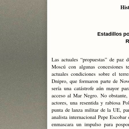
His
Estadillos po
R
Las actuales “propuestas” de paz d
Moscú con algunas concesiones ter
actuales condiciones sobre el ter
Dnipro, que formaron parte de Novor
sería una catástrofe aún mayor pa
acceso al Mar Negro. No obstante,
actores, una resentida y rabiosa Po
punta de lanza militar de la UE, pa
analista internacional Pepe Escobar d
enmascara un impulso para pospo