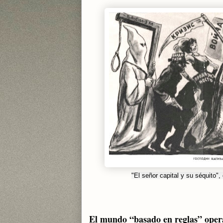
"El señor capital y su séquito",
El mundo “basado en reglas” opera 