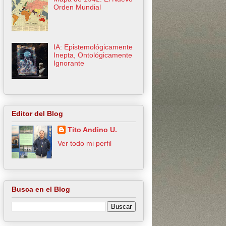
Orden Mundial
IA: Epistemológicamente
Inepta, Ontológicamente
Ignorante
Editor del Blog
Tito Andino U.
Ver todo mi perfil
Busca en el Blog