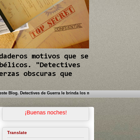
daderos motivos que se
bélicos. "Detectives
erzas obscuras que
Bienvenido a este Blog. Detectives de Guerra le brinda los me
¡Buenas noches!
Translate