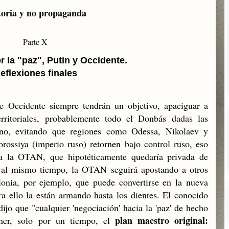
toria y no propaganda
Parte X
r la "paz", Putin y Occidente.
eflexiones finales
e Occidente siempre tendrán un objetivo, apaciguar a
ritoriales, probablemente todo el Donbás dadas las
reno, evitando que regiones como Odessa, Nikolaev y
ossiya (imperio ruso) retornen bajo control ruso, eso
ra la OTAN, que hipotéticamente quedaría privada de
 al mismo tiempo, la OTAN seguirá apostando a otros
lonia, por ejemplo, que puede convertirse en la nueva
ra ello la están armando hasta los dientes. El conocido
ijo que "cualquier 'negociación' hacia la 'paz' de hecho
plan maestro original:
ner, solo por un tiempo, el