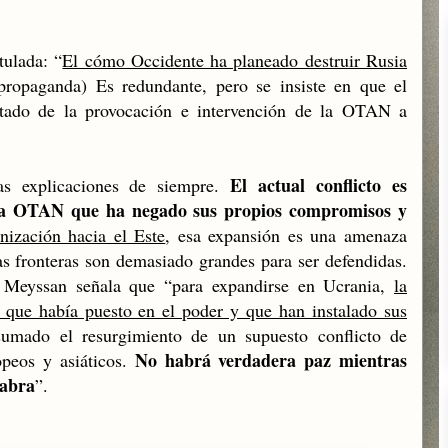
itulada: “
El cómo Occidente ha planeado destruir Rusia
propaganda) Es redundante, pero se insiste en que el
ultado de la provocación e intervención de la OTAN a
El actual conflicto es
as explicaciones de siempre.
 la OTAN que ha negado sus propios compromisos y
nización hacia el Este
, esa expansión es una amenaza
as fronteras son demasiado grandes para ser defendidas.
ry Meyssan señala que “para expandirse en Ucrania,
la
que había puesto en el poder y que han instalado sus
umado el resurgimiento de un supuesto conflicto de
No habrá verdadera paz mientras
ropeos y asiáticos.
labra
”.