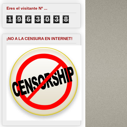
Eres el visitante Nº ...
1
9
6
3
0
3
8
¡NO A LA CENSURA EN INTERNET!