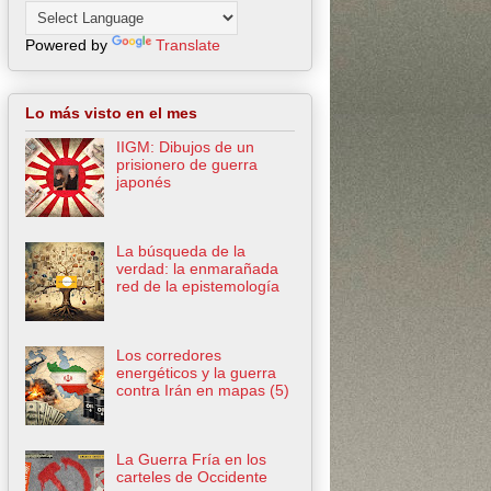
Powered by
Translate
Lo más visto en el mes
IIGM: Dibujos de un
prisionero de guerra
japonés
La búsqueda de la
verdad: la enmarañada
red de la epistemología
Los corredores
energéticos y la guerra
contra Irán en mapas (5)
La Guerra Fría en los
carteles de Occidente