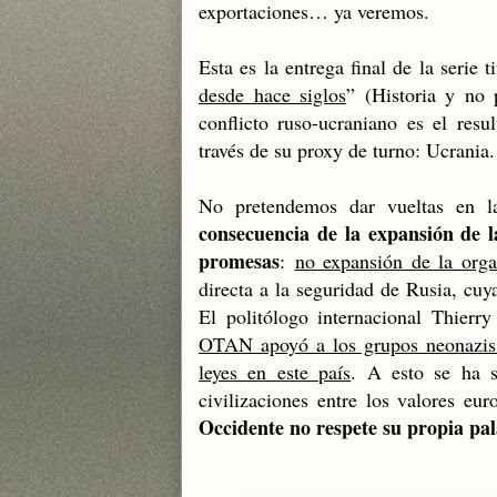
exportaciones… ya veremos.
Esta es la entrega final de la serie t
desde hace siglos
” (Historia y no 
conflicto ruso-ucraniano es el res
través de su proxy de turno: Ucrania.
No pretendemos dar vueltas en l
consecuencia de la expansión de
promesas
:
no expansión de la orga
directa a la seguridad de Rusia, cuy
El politólogo internacional Thier
OTAN apoyó a los grupos neonazis 
leyes en este país
. A esto se ha s
civilizaciones entre los valores eu
Occidente no respete su propia pa