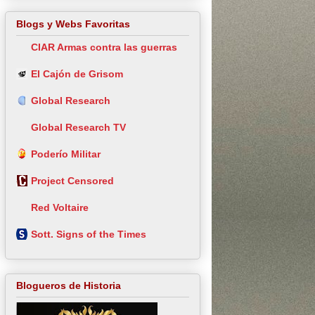
Blogs y Webs Favoritas
CIAR Armas contra las guerras
El Cajón de Grisom
Global Research
Global Research TV
Poderío Militar
Project Censored
Red Voltaire
Sott. Signs of the Times
Blogueros de Historia