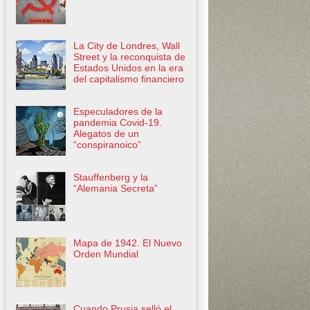
La City de Londres, Wall
Street y la reconquista de
Estados Unidos en la era
del capitalismo financiero
Especuladores de la
pandemia Covid-19.
Alegatos de un
“conspiranoico”
Stauffenberg y la
“Alemania Secreta”
Mapa de 1942. El Nuevo
Orden Mundial
Cuando Prusia selló el