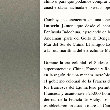
chino o para que podamos comprar 
cuasi-esclava hacinada en sweatshops 
Camboya se encuentra en una encr
Imperio Jemer
, que desde el cen
Península Indochina, ejerciendo de bi
Andamán (parte del Golfo de Bengala,
Mar del Sur de China. El antiguo Est
a la ruta marítima del estrecho de Ma
Durante la era colonial, el Sudeste 
superpotencias: China, Francia y R
en la región de una manera increíbl
el gobierno colonial de la Francia 
los franceses del Eje incluso permit
Francesa y acantonasen 25.000 hom
derrota de la Francia de Vichy, los
establecieron un estado títere en Ca