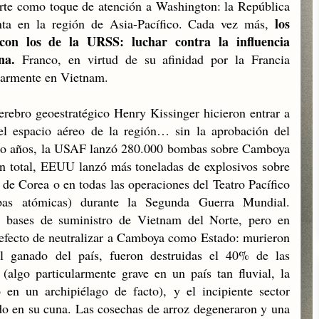
parte como toque de atención a Washington: la República
los
nta en la región de Asia-Pacífico. Cada vez más,
 con los de la URSS: luchar contra la influencia
na.
Franco, en virtud de su afinidad por la Francia
itarmente en Vietnam.
erebro geoestratégico Henry Kissinger hicieron entrar a
 espacio aéreo de la región… sin la aprobación del
tro años, la USAF lanzó 280.000 bombas sobre Camboya
n total, EEUU lanzó más toneladas de explosivos sobre
de Corea o en todas las operaciones del Teatro Pacífico
as atómicas) durante la Segunda Guerra Mundial.
ar bases de suministro de Vietnam del Norte, pero en
 efecto de neutralizar a Camboya como Estado: murieron
 ganado del país, fueron destruidas el 40% de las
(algo particularmente grave en un país tan fluvial, la
 en un archipiélago de facto), y el incipiente sector
do en su cuna. Las cosechas de arroz degeneraron y una