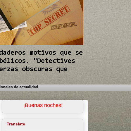
daderos motivos que se
bélicos. "Detectives
erzas obscuras que
e los conflictos internacionales de actualidad
¡Buenas noches!
Translate