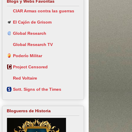
Blogs y Webs Favoritas
CIAR Armas contra las guerras
El Cajón de Grisom
Global Research
Global Research TV
Poderío Militar
Project Censored
Red Voltaire
Sott. Signs of the Times
Blogueros de Historia