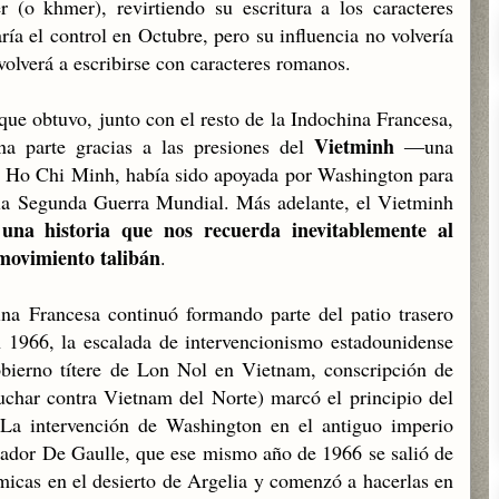
 (o khmer), revirtiendo su escritura a los caracteres
ría el control en Octubre, pero su influencia no volvería
volverá a escribirse con caracteres romanos.
ue obtuvo, junto con el resto de la Indochina Francesa,
Vietminh
a parte gracias a las presiones del
―una
or Ho Chi Minh, había sido apoyada por Washington para
 la Segunda Guerra Mundial. Más adelante, el Vietminh
una historia que nos recuerda inevitablemente al
n
movimiento talibán
.
na Francesa continuó formando parte del patio trasero
n 1966, la escalada de intervencionismo estadounidense
obierno títere de Lon Nol en Vietnam, conscripción de
char contra Vietnam del Norte) marcó el principio del
 La intervención de Washington en el antiguo imperio
ctador De Gaulle, que ese mismo año de 1966 se salió de
icas en el desierto de Argelia y comenzó a hacerlas en