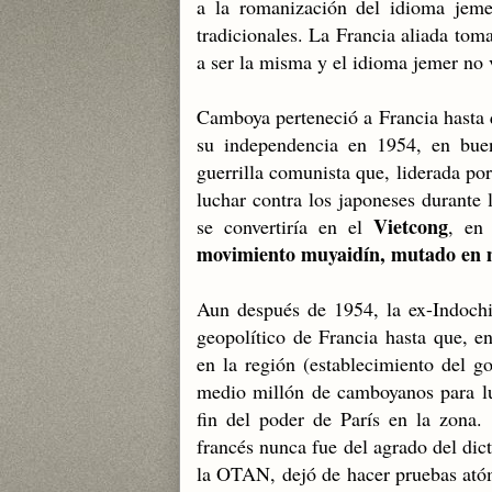
a la romanización del idioma jemer
tradicionales. La Francia aliada toma
a ser la misma y el idioma jemer no 
Camboya perteneció a Francia hasta q
su independencia en 1954, en buen
guerrilla comunista que, liderada p
luchar contra los japoneses durante
Vietcong
se convertiría en el
, e
movimiento muyaidín, mutado en 
Aun después de 1954, la ex-Indochi
geopolítico de Francia hasta que, e
en la región (establecimiento del g
medio millón de camboyanos para lu
fin del poder de París en la zona.
francés nunca fue del agrado del di
la OTAN, dejó de hacer pruebas atóm