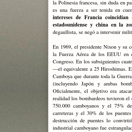
la Polinesia francesa, sin duda en 
es una fuerza a ser tenida en cue
intereses de Francia coincidían
estadounidense y china en la zo
degaullista, se negó a intervenir mil
En 1969, el presidente Nixon y su c
la Fuerza Aérea de los EEUU en el
Congreso. En los subsiguientes cua
―el equivalente a 25 Hiroshimas. E
Camboya que durante toda la Guerra 
(incluyendo Japón y ambas bomb
Oficialmente, el objetivo era atac
realidad los bombardeos tuvieron el
750.000 camboyanos y el 75% del
carreteras y el 30% de los puentes 
destrucción de puentes lo convirtió
industrial camboyano fue estrangula