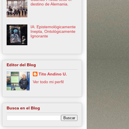
destino de Alemania.
IA: Epistemológicamente
Inepta, Ontológicamente
Ignorante
Editor del Blog
Tito Andino U.
Ver todo mi perfil
Busca en el Blog