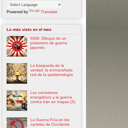
Powered by
Translate
Lo más visto en el mes
IIGM: Dibujos de un
prisionero de guerra
japonés
La búsqueda de la
verdad: la enmarañada
red de la epistemología
Los corredores
energéticos y la guerra
contra Irán en mapas (5)
La Guerra Fría en los
carteles de Occidente