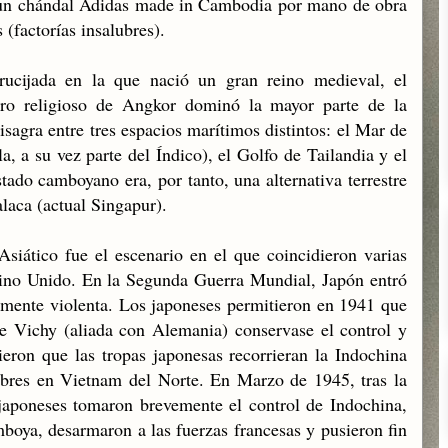
un chándal Adidas made in Cambodia por mano de obra
(factorías insalubres).
ucijada en la que nació un gran reino medieval, el
tro religioso de Angkor dominó la mayor parte de la
sagra entre tres espacios marítimos distintos: el Mar de
 a su vez parte del Índico), el Golfo de Tailandia y el
ado camboyano era, por tanto, una alternativa terrestre
laca (actual Singapur).
Asiático fue el escenario en el que coincidieron varias
eino Unido. En la Segunda Guerra Mundial, Japón entró
emente violenta. Los japoneses permitieron en 1941 que
de Vichy (aliada con Alemania) conservase el control y
ieron que las tropas japonesas recorrieran la Indochina
bres en Vietnam del Norte. En Marzo de 1945, tras la
 japoneses tomaron brevemente el control de Indochina,
mboya, desarmaron a las fuerzas francesas y pusieron fin