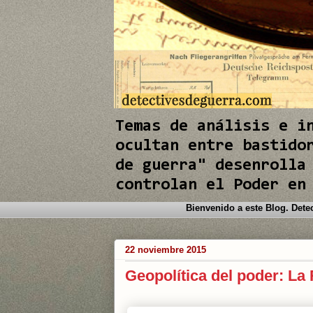
e
I
n
Temas de análisis e i
ocultan entre bastido
de guerra" desenrolla
controlan el Poder en
Bien
22 noviembre 2015
Geopolítica del poder: La 