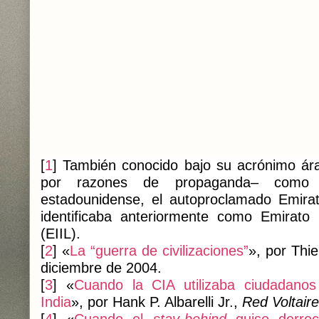
[
1
] También conocido bajo su acrónimo á
por razones de propaganda– como I
estadounidense, el autoproclamado Emira
identificaba anteriormente como Emirato
(EIIL).
[
2
] «
La “guerra de civilizaciones”
», por Thi
diciembre de 2004.
[
3
] «
Cuando la CIA utilizaba ciudadanos
India
», por Hank P. Albarelli Jr.,
Red Voltaire