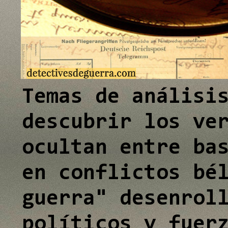
e
I
n
Temas de análisi
descubrir los ve
ocultan entre ba
en conflictos bé
guerra" desenrol
políticos y fuer