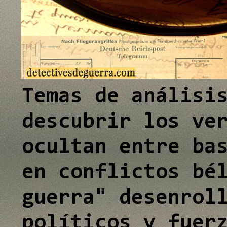
e
I
n
Temas de análisi
descubrir los ve
ocultan entre ba
en conflictos bé
guerra" desenrol
políticos y fuer