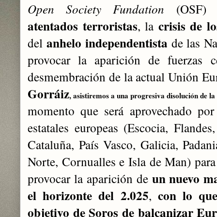
Open Society Fundation
(OSF) pa
atentados terroristas
crisis de l
, la
anhelo independentista
del
de las N
provocar la aparición de fuerzas c
desmembración de la actual
Unión Eur
Gorráiz
, asistiremos a una progresiva disolución de la
momento que será aprovechado por l
estatales
europeas (Escocia, Flandes,
Cataluña, País Vasco, Galicia, Padania
Norte, Cornualles e Isla de Man) para
un nuevo ma
provocar la aparición de
el horizonte del 2.025
con lo que
,
objetivo de Soros de
balcanizar
Euro