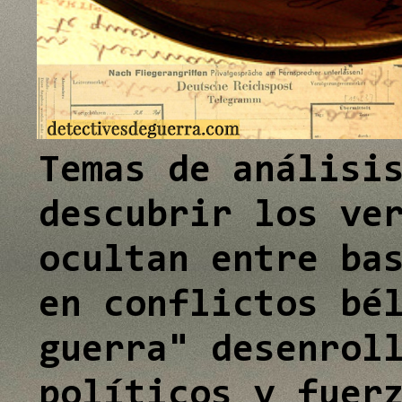
e
I
n
Temas de análisi
descubrir los ve
ocultan entre ba
en conflictos bé
guerra" desenrol
políticos y fuer