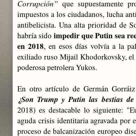
Corrupción”
que supuestamente prot
impuestos a los ciudadanos, lucha ant
antibelicista. Una alta prioridad de 
impedir que
Putin
sea re
habría sido
en 2018
, en esos días volvía a la pa
exiliado ruso Mijail Khodorkovsky, el 
poderosa petrolera Yukos.
En otro artículo de Germán Gorráiz 
¿Son
Trump
Puti
n las bestias d
y
2018) es destacable lo siguiente: "E
aguda crisis identitaria agravada por 
proceso de balcanización europeo dis