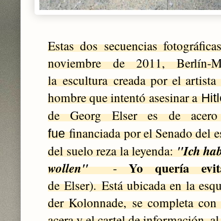
Estas dos secuencias fotográfic
noviembre de 2011, Berlín-Mi
la
escultura
creada por el artist
a
hombre que intentó asesinar a
Hitl
de Georg Elser es de acer
financiada por el Senado del e
fue
del suelo reza la leyenda:
"Ich hab
Yo q
uería evi
wollen"
-
de
Elser).
Está ubicada en la esq
der Kolonnade,
se completa con 
acera y el cartel de información. al