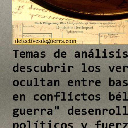
e
I
n
Temas de análisi
descubrir los ve
ocultan entre ba
en conflictos bé
guerra" desenrol
políticos y fuer