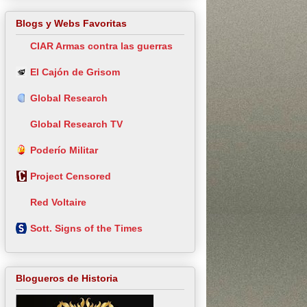
Blogs y Webs Favoritas
CIAR Armas contra las guerras
El Cajón de Grisom
Global Research
Global Research TV
Poderío Militar
Project Censored
Red Voltaire
Sott. Signs of the Times
Blogueros de Historia