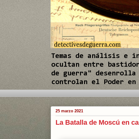
e
I
n
Temas de análisis e i
ocultan entre bastido
de guerra" desenrolla
controlan el Poder en
 los conflictos internacionales de actualidad
25 marzo 2021
La Batalla de Moscú en ca