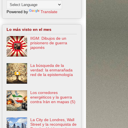
Powered by
Translate
Lo más visto en el mes
IIGM: Dibujos de un
prisionero de guerra
japonés
La búsqueda de la
verdad: la enmarañada
red de la epistemología
Los corredores
energéticos y la guerra
contra Irán en mapas (5)
La City de Londres, Wall
Street y la reconquista de