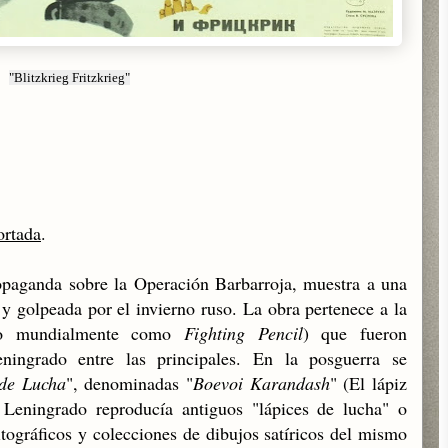
"Blitzkrieg Fritzkrieg"
ortada
.
ropaganda sobre la Operación Barbarroja, muestra a una
 golpeada por el invierno ruso. La obra pertenece a la
do mundialmente como
Fighting Pencil
) que fueron
ningrado entre las principales. En la posguerra se
 de Lucha
", denominadas "
Boevoi Karandash
" (El lápiz
e Leningrado reproducía antiguos "lápices de lucha" o
itográficos y colecciones de dibujos satíricos del mismo