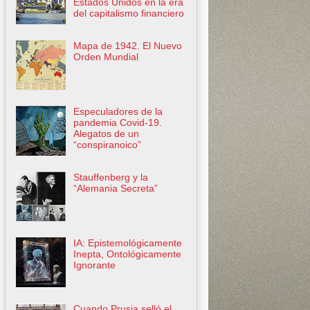
Estados Unidos en la era
del capitalismo financiero
Mapa de 1942. El Nuevo
Orden Mundial
Especuladores de la
pandemia Covid-19.
Alegatos de un
“conspiranoico”
Stauffenberg y la
“Alemania Secreta”
IA: Epistemológicamente
Inepta, Ontológicamente
Ignorante
Cuando Prusia selló el