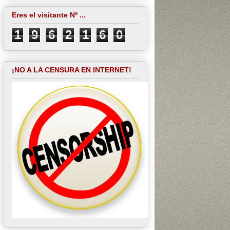
Eres el visitante Nº ...
1
9
6
2
1
6
0
¡NO A LA CENSURA EN INTERNET!