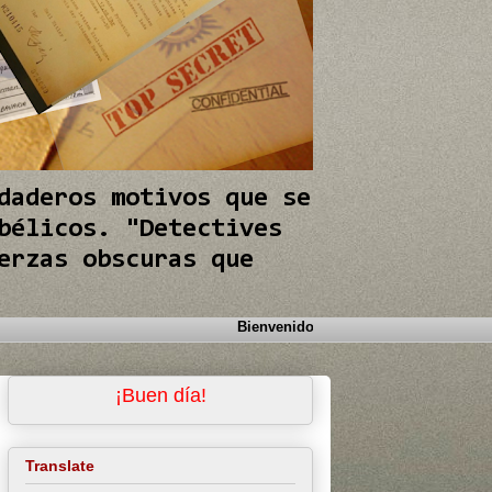
daderos motivos que se
bélicos. "Detectives
erzas obscuras que
¡Buen día!
Translate