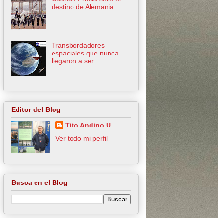
destino de Alemania.
Transbordadores
espaciales que nunca
llegaron a ser
Editor del Blog
Tito Andino U.
Ver todo mi perfil
Busca en el Blog